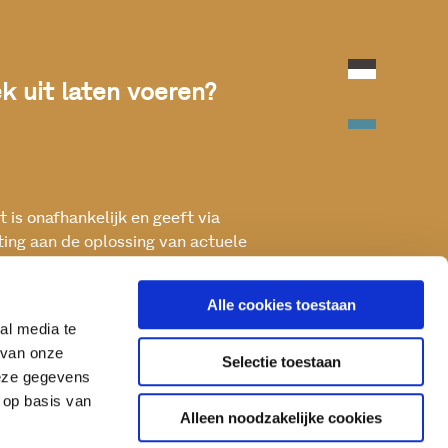
Onderwijs en ontwikkeling
 uit laten voeren?
 is onafhankelijk en geeft via
ting aan de oplossing van actuele
ken met het oog op een betere, vitale
Alle cookies toestaan
al media te
 van onze
Selectie toestaan
deze gegevens
 op basis van
Alleen noodzakelijke cookies