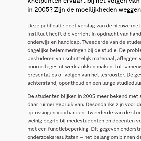
knelpunten ervaart bij het volgen van 
in 2005? Zijn de moeilijkheden wegg
Deze publicatie doet verslag van de nieuwe met
Instituut heeft die verricht in opdracht van han
onderwijs en handicap. Tweederde van de stude
dagelijks belemmeringen bij de studie. De prob
bestuderen van schriftelijk materiaal, afleggen
hoorcolleges of werkstukken maken, tot samenw
presentaties of volgen van het lesrooster. De ge
achterstand, oponthoud en een lange studieduur
De studenten blijken in 2005 meer bekend met 
daar ruimer gebruik van. Desondanks zijn voor 
oplossingen voorhanden. Tweederde van de stu
weinig begrip bij medestudenten en docenten v
met een functiebeperking. Dit gegeven onderst
onderzoeksresultaten – het belang om binnen de