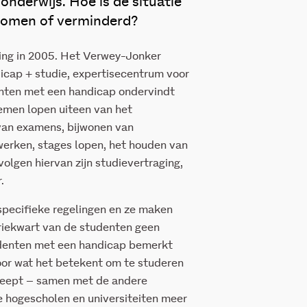
onderwijs. Hoe is de situatie
enomen of verminderd?
ing in 2005. Het Verwey-Jonker
dicap + studie, expertisecentrum voor
nten met een handicap ondervindt
lemen lopen uiteen van het
 van examens, bijwonen van
erken, stages lopen, het houden van
volgen hiervan zijn studievertraging,
.
specifieke regelingen en ze maken
driekwart van de studenten geen
denten met een handicap bemerkt
oor wat het betekent om te studeren
reept – samen met de andere
 hogescholen en universiteiten meer