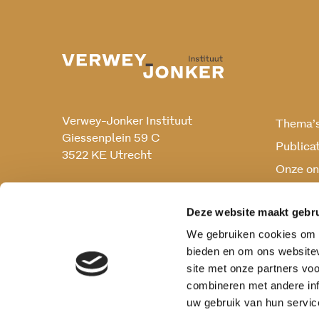
Verwey-Jonker Instituut
Thema’
Giessenplein 59 C
Publica
3522 KE Utrecht
Onze on
Onderz
030 230 07 99
secr@verwey-jonker.nl
Deze website maakt gebru
We gebruiken cookies om c
bieden en om ons websitev
site met onze partners vo
combineren met andere inf
uw gebruik van hun servic