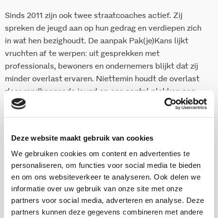
Sinds 2011 zijn ook twee straatcoaches actief. Zij
spreken de jeugd aan op hun gedrag en verdiepen zich
in wat hen bezighoudt. De aanpak Pak(je)Kans lijkt
vruchten af te werpen: uit gesprekken met
professionals, bewoners en ondernemers blijkt dat zij
minder overlast ervaren. Niettemin houdt de overlast
door rondhangende jeugd op een aantal plekken nog
steeds aan. In dit rapport evalueren we de aanpak in
2012 en kijken we in het bijzonder naar de inzet van de
straatcoaches.
Deze website maakt gebruik van cookies
We gebruiken cookies om content en advertenties te
personaliseren, om functies voor social media te bieden
Download deze publicatie
en om ons websiteverkeer te analyseren. Ook delen we
Download de samenvatting van deze
informatie over uw gebruik van onze site met onze
publicatie
partners voor social media, adverteren en analyse. Deze
partners kunnen deze gegevens combineren met andere