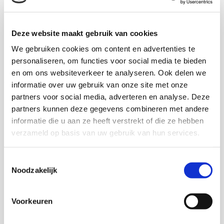
Instituut:
Literatuurstudie, interviews en dossierstudie
seksueel misbruik in pleeggezinnen en instellingen
voor jeugdzorg
en deelonderzoek 4 van de
Deze website maakt gebruik van cookies
Rijksuniversiteit Groningen met medewerking van
We gebruiken cookies om content en advertenties te
Marian van der Klein (Verwey-Jonker Instituut):
Aard
personaliseren, om functies voor social media te bieden
en omvang van seksueel misbruik in de residentiële
en om ons websiteverkeer te analyseren. Ook delen we
jeugdzorg en reacties op signalen van dit misbruik
informatie over uw gebruik van onze site met onze
(1945-2008).
partners voor social media, adverteren en analyse. Deze
partners kunnen deze gegevens combineren met andere
informatie die u aan ze heeft verstrekt of die ze hebben
Download deze publicatie
verzameld op basis van uw gebruik van hun services.
Toestemmingsselectie
Noodzakelijk
Onderzoekers
Voorkeuren