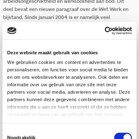
arbeidsongeschiktheid en werkloosheid aan bod. Dit
deel bevat een nieuwe paragraaf over de Wet Werk en
bijstand. Sinds januari 2004 is er namelijk veel
veranderd rond de uitkeringssituatie van
bijstandsgerechtigden.
Deel 2 heet ‘Weer aan het werk.’ Het deel gaat in op de
Deze website maakt gebruik van cookies
werkhervatting met behulp van de eigen werkgever,
We gebruiken cookies om content en advertenties te
UWV of de gemeenten en beschrijft de regelingen
personaliseren, om functies voor social media te bieden
waarvan werkzoekenden gebruik kunnen maken.
en om ons websiteverkeer te analyseren. Ook delen we
Deel 3 behandelt wat uitkeringsgerechtigden kunnen
informatie over uw gebruik van onze site met onze
partners voor social media, adverteren en analyse. Deze
doen in geval van een klacht of verschil van mening. In
partners kunnen deze gegevens combineren met andere
dit deel van de Re-integratiewijzer staat hoe mensen
informatie die u aan ze heeft verstrekt of die ze hebben
bezwaar kunnen maken en beroep kunnen aantekenen
verzameld op basis van uw gebruik van hun services.
als zij het ergens niet mee eens zijn.
Het vierde en laatste deel van de wijzer bevat bijlagen
Toestemmingsselectie
met meer praktische informatie over de hoogte van de
Noodzakelijk