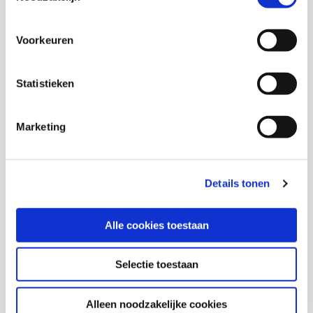
uitkeringen, het schrijven van bezwaar- en
beroepschriften, sollicitatiebrieven en
Voorkeuren
vrijwilligerscontracten.
Statistieken
Download publicatie
Marketing
Onderzoekers
Details tonen
Trudi Nederland
Alle cookies toestaan
Selectie toestaan
Ceciel Raijer
Alleen noodzakelijke cookies