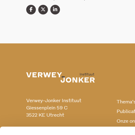
Verwey-Jonker Instituut
Thema’
Giessenplein 59 C
Publica
3522 KE Utrecht
Onze on
Onderz
030 230 07 99