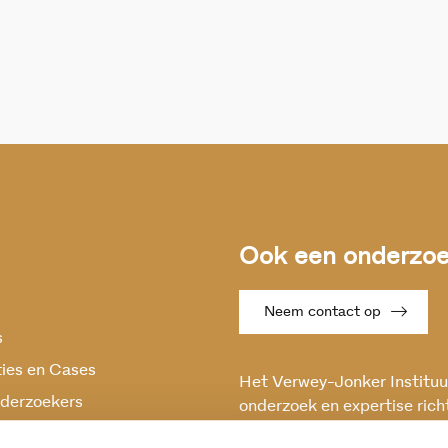
Ook een onderzoek
Neem contact op
s
ties en Cases
Het Verwey-Jonker Instituut
derzoekers
onderzoek en expertise rich
maatschappelijke vraagstuk
oek