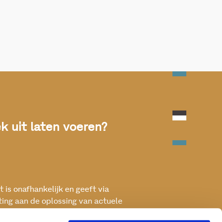
 uit laten voeren?
 is onafhankelijk en geeft via
ting aan de oplossing van actuele
ken met het oog op een betere, vitale