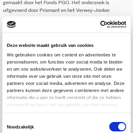
gemaakt door het Fonds PGO. Het onderzoek is
uitgevoerd door Prismant en het Verwey-Jonker
Instituut, in nauwe samenwerking met
vertegenwoordigers van patiëntenorganisaties. Het
rapport is een gezamenlijke uitgave van de NPCF,
CSO en de CG-Raad.
Deze website maakt gebruik van cookies
Zie ook Patiënten- en consumentenbeweging in Beeld
We gebruiken cookies om content en advertenties te
Brancherapport 2007
Per Saldo
personaliseren, om functies voor social media te bieden
en om ons websiteverkeer te analyseren. Ook delen we
en
Zorgbelangorganisaties
informatie over uw gebruik van onze site met onze
De brancherapporten zijn te bestellen via de
partners voor social media, adverteren en analyse. Deze
Patiëntenfederatie Nederland
partners kunnen deze gegevens combineren met andere
informatie die u aan ze heeft verstrekt of die ze hebben
verzameld op basis van uw gebruik van hun services.
Download deze publicatie
Toestemmingsselectie
Noodzakelijk