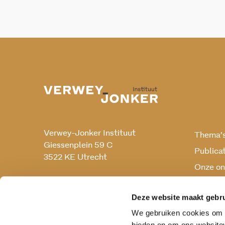
Verwey-Jonker Instituut
Thema’
Giessenplein 59 C
Publica
3522 KE Utrecht
Onze on
Onderz
030 230 07 99
secr@verwey-jonker.nl
Deze website maakt gebru
We gebruiken cookies om c
bieden en om ons websitev