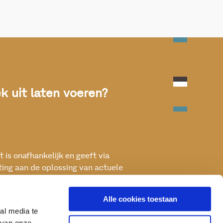
 uit laten voeren?
 is onafhankelijk en geeft via
ting aan de oplossing van actuele
ken met het oog op een betere, vitale
Alle cookies toestaan
al media te
 van onze