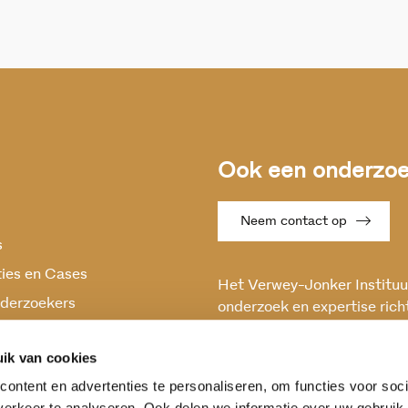
Ook een onderzoek
Neem contact op
s
ties en Cases
Het Verwey-Jonker Instituut
derzoekers
onderzoek en expertise rich
maatschappelijke vraagstuk
oek
en stabiele samenleving.
ik van cookies
ontent en advertenties te personaliseren, om functies voor soci
erkeer te analyseren. Ook delen we informatie over uw gebruik