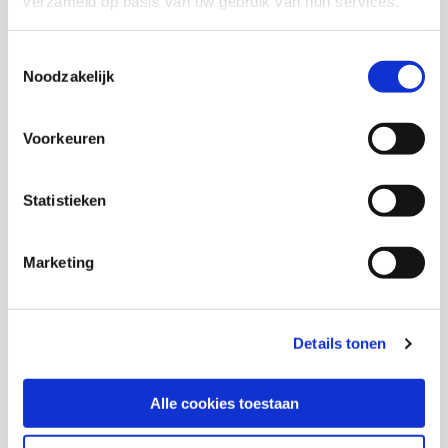
verzameld op basis van uw gebruik van hun services.
Onderzoekers
Toestemmingsselectie
Noodzakelijk
Astrid Huygen
Voorkeuren
Statistieken
Thema's
Marketing
Buurten en leefbaarheid
Details tonen
Deel deze publicatie op:
Alle cookies toestaan