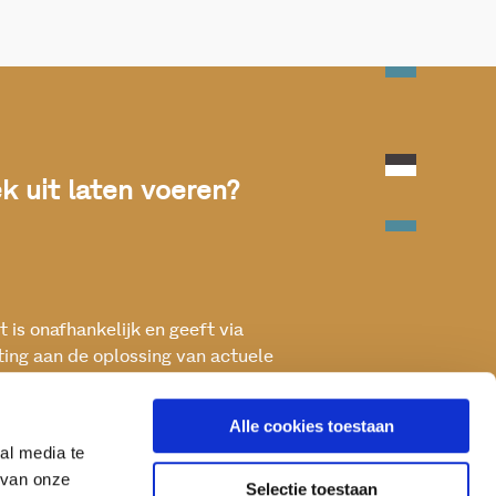
 uit laten voeren?
 is onafhankelijk en geeft via
ting aan de oplossing van actuele
ken met het oog op een betere, vitale
Alle cookies toestaan
al media te
 van onze
Selectie toestaan