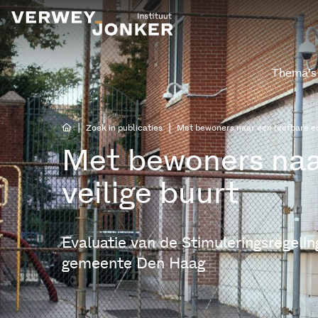
Thema’s
|
|
Zoek in publicaties
Met bewoners naar een leefbare en
Met bewoners naa
veilige buurt
Evaluatie van de Stimuleringsregelin
gemeente Den Haag