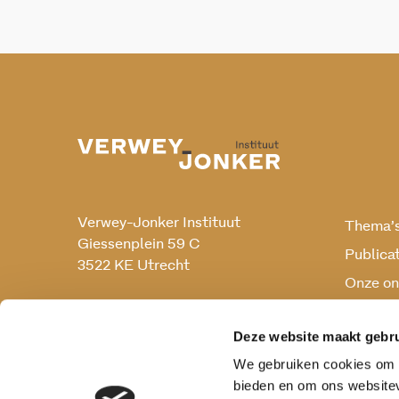
Verwey-Jonker Instituut
Thema’
Giessenplein 59 C
Publica
3522 KE Utrecht
Onze on
Onderz
030 230 07 99
secr@verwey-jonker.nl
Deze website maakt gebru
We gebruiken cookies om c
bieden en om ons websitev