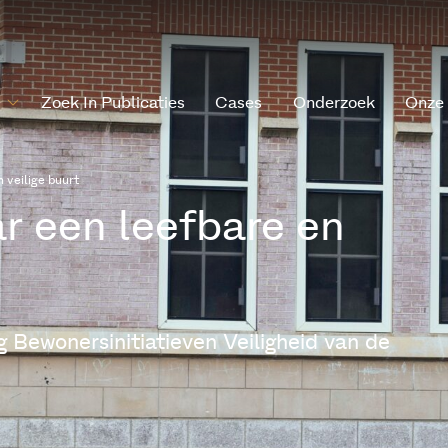
Zoek In Publicaties
Cases
Onderzoek
Onze
 veilige buurt
r een leefbare en
g Bewonersinitiatieven Veiligheid van de