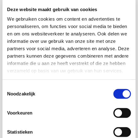
kan’. Dat is breed op te vatten: het zijn ouders,
Deze website maakt gebruik van cookies
moskeeën, scholen, politici, jongeren zelf. Onder de
We gebruiken cookies om content en advertenties te
kopjes ‘Niet doen!’ en ‘Doen!’ heeft Susan
personaliseren, om functies voor social media te bieden
aanknopingspunten geformuleerd voor een meer
en om ons websiteverkeer te analyseren. Ook delen we
opbouwende benadering van jonge Marokkanen. Zoals:
informatie over uw gebruik van onze site met onze
geen probleem aanpraten, niet over één kam scheren,
partners voor social media, adverteren en analyse. Deze
en niet verkrampt doen over Moslimschap – de
partners kunnen deze gegevens combineren met andere
samenleving kan de religieuze beleving van jongeren
informatie die u aan ze heeft verstrekt of die ze hebben
juist gebruiken als ingang voor integratie. En: werken
verzameld op basis van uw gebruik van hun services.
aan empowerment, voortrekkers een podium geven,
ouders introduceren in de cultuur van hun kinderen,
Toestemmingsselectie
Noodzakelijk
seksekwesties aan de orde stellen.
Voorkeuren
Download deze publicatie
Statistieken