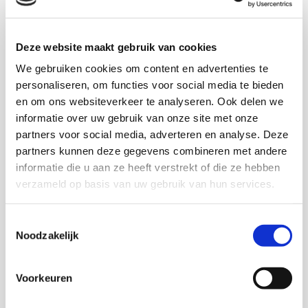
bereikbaarheid van openbaar vervoer.
Zorg, dienstverlening en welzijn: benodigde
voorzieningen in de de centrale zone van de wijk
Deze website maakt gebruik van cookies
(multifunctioneel zorg- en dienstencentrum,
We gebruiken cookies om content en advertenties te
informatie en advies, activiteitencentra) en
personaliseren, om functies voor social media te bieden
verschillende typen woonzorgarrangementen
en om ons websiteverkeer te analyseren. Ook delen we
(cluster wonen, beschut wonen, woonzorgcomplex
informatie over uw gebruik van onze site met onze
en zelfstandig wonen met thuiszorg).
partners voor social media, adverteren en analyse. Deze
partners kunnen deze gegevens combineren met andere
informatie die u aan ze heeft verstrekt of die ze hebben
In een ‘vergrijsde’ wijk zijn meer voorzieningen nodig
verzameld op basis van uw gebruik van hun services.
dan deze algemene normen voorschrijven, in een
‘jonge’ wijk kan men met minder volstaan. Het rapport
Toestemmingsselectie
geeft een sleutel waarmee deze correctiefactor is te
Noodzakelijk
bepalen.
Samenvatting (pdf)
Voorkeuren