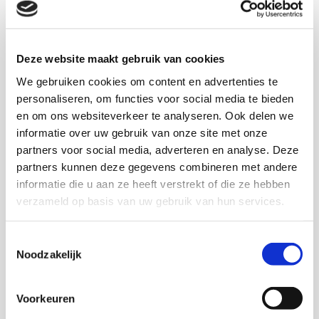
Op basis van deze verkenning gaat KIS in gesprek met
onder meer beleidsambtenaren en Duitse experts.
Deze verdiepingsslag zal vervolgens leiden tot een
Deze website maakt gebruik van cookies
publicatie met aanknopingspunten voor Nederlands
beleid.
We gebruiken cookies om content en advertenties te
personaliseren, om functies voor social media te bieden
en om ons websiteverkeer te analyseren. Ook delen we
ISBN 978-90-5830-879-5
informatie over uw gebruik van onze site met onze
partners voor social media, adverteren en analyse. Deze
14 pag
partners kunnen deze gegevens combineren met andere
2018
informatie die u aan ze heeft verstrekt of die ze hebben
verzameld op basis van uw gebruik van hun services.
Download KIS
Toestemmingsselectie
Noodzakelijk
Voorkeuren
Onderzoekers