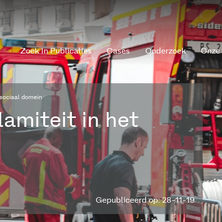
Zoek In Publicaties
Cases
Onderzoek
Onze
 sociaal domein
amiteit in het
Gepubliceerd op: 28-11-19