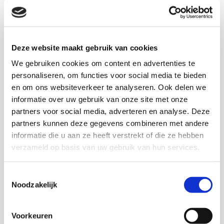
algemeen geaccepteerd, maar de kernwaarden ervan
worden ook breed gedeeld. Gezien het percentage dat
aangeeft zich te rekenen tot de humanistische
stroming en het percentage dat te kennen geeft
Deze website maakt gebruik van cookies
gebruikt te (willen) maken van humanistische diensten
We gebruiken cookies om content en advertenties te
en voorzieningen, stellen de onderzoekers worden dat
personaliseren, om functies voor social media te bieden
het aantal personen met daadwerkelijke affiniteit met
en om ons websiteverkeer te analyseren. Ook delen we
het humanisme de 500.000 ruim overtreft.
informatie over uw gebruik van onze site met onze
partners voor social media, adverteren en analyse. Deze
partners kunnen deze gegevens combineren met andere
Download deze publicatie
informatie die u aan ze heeft verstrekt of die ze hebben
verzameld op basis van uw gebruik van hun services.
Toestemmingsselectie
Noodzakelijk
Onderzoekers
Voorkeuren
Rob Lammerts