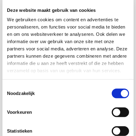
systeem in het maatschappelijk werk, beschrijft het
systeem, het ontwikkelingsproces, de
Deze website maakt gebruik van cookies
toepassingsvormen en de condities waaraan voldaan
We gebruiken cookies om content en advertenties te
moet worden voor een succesvolle uitvoering. Voor dit
personaliseren, om functies voor social media te bieden
algemene rapport zijn vijf instellingsrapporten aan
en om ons websiteverkeer te analyseren. Ook delen we
vooraf gegaan; zij geven de ervaringen weer van de
informatie over uw gebruik van onze site met onze
partners voor social media, adverteren en analyse. Deze
meting van cliënttevredenheid in vijf instellingen voor
partners kunnen deze gegevens combineren met andere
algemeen maatschappelijk werk.
informatie die u aan ze heeft verstrekt of die ze hebben
verzameld op basis van uw gebruik van hun services.
Download publicatie
Toestemmingsselectie
Noodzakelijk
Voorkeuren
Onderzoekers
Meta Flikweert
Statistieken