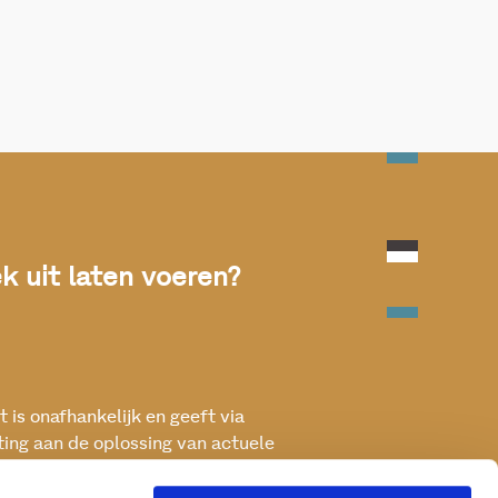
 uit laten voeren?
 is onafhankelijk en geeft via
ting aan de oplossing van actuele
ken met het oog op een betere, vitale