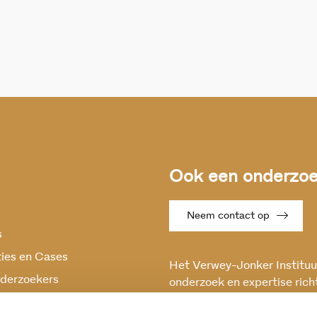
Ook een onderzoek
Neem contact op
s
ties en Cases
Het Verwey-Jonker Instituut
derzoekers
onderzoek en expertise rich
maatschappelijke vraagstuk
oek
en stabiele samenleving.