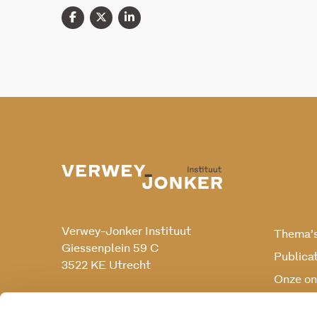
Verwey-Jonker Instituut
Thema’
Giessenplein 59 C
Publica
3522 KE Utrecht
Onze on
Onderz
030 230 07 99