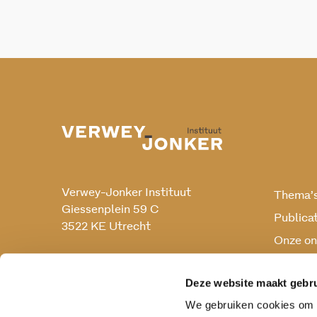
Verwey-Jonker Instituut
Thema’
Giessenplein 59 C
Publica
3522 KE Utrecht
Onze on
Onderz
030 230 07 99
secr@verwey-jonker.nl
Deze website maakt gebru
We gebruiken cookies om c