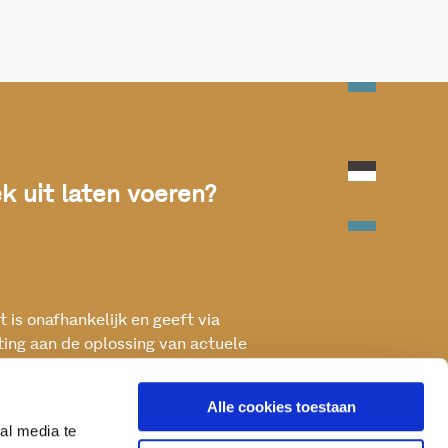
 uit laten voeren?
 is onafhankelijk en geeft via
ting aan de oplossing van actuele
ken met het oog op een betere, vitale
Alle cookies toestaan
al media te