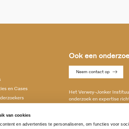
Ook een onderzoek
Neem contact op
s
ties en Cases
Het Verwey-Jonker Instituut
derzoekers
onderzoek en expertise rich
maatschappelijke vraagstuk
oek
en stabiele samenleving.
ik van cookies
ontent en advertenties te personaliseren, om functies voor soci