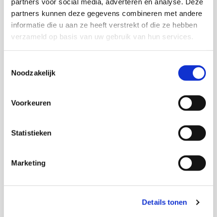
partners voor social media, adverteren en analyse. Deze
Intergenerationeel Contact Model, waarmee in
partners kunnen deze gegevens combineren met andere
Amsterdam twee projecten in gang zijn gezet. De
informatie die u aan ze heeft verstrekt of die ze hebben
samenwerking tussen een islamitische basisschool en
verzameld op basis van uw gebruik van hun services.
een protestants verzorgingshuis geeft een extra
dimensie aan dit onderzoek.
Toestemmingsselectie
Noodzakelijk
Onderzoekers
Voorkeuren
Anny de Gier
Statistieken
Marketing
Thema's
(Arbeids)participatie
Details tonen