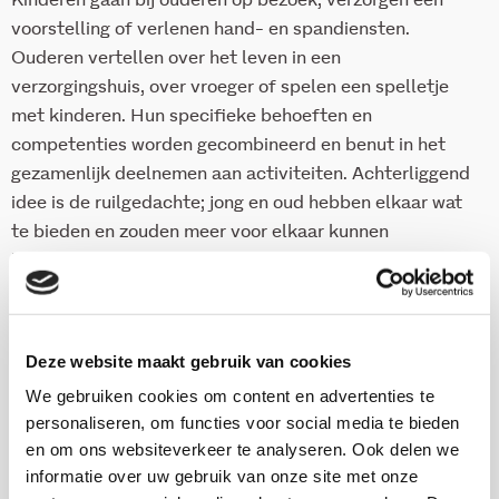
Kinderen gaan bij ouderen op bezoek, verzorgen een
voorstelling of verlenen hand- en spandiensten.
Ouderen vertellen over het leven in een
verzorgingshuis, over vroeger of spelen een spelletje
met kinderen. Hun specifieke behoeften en
competenties worden gecombineerd en benut in het
gezamenlijk deelnemen aan activiteiten. Achterliggend
idee is de ruilgedachte; jong en oud hebben elkaar wat
te bieden en zouden meer voor elkaar kunnen
betekenen. Het samen iets doen brengt hen op een
speelse manier met elkaars leefwereld in contact
waardoor de onderlinge betrokkenheid in buurt en wijk
kan toenemen.
Deze website maakt gebruik van cookies
Intergenerationele projecten zijn sociale interventies
We gebruiken cookies om content en advertenties te
personaliseren, om functies voor social media te bieden
die de verhouding tussen de verschillende generaties
en om ons websiteverkeer te analyseren. Ook delen we
nieuw leven proberen in te blazen.
informatie over uw gebruik van onze site met onze
Dit rapport biedt een methodisch concept, het