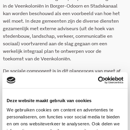
in de Veenkoloniën in Borger-Odoorn en Stadskanaal
kan worden beschouwd als een voorbeeld van hoe het
wél moet. In deze gemeenten zijn de diverse diensten
gezamenlijk met externe adviseurs (uit de hoek van
stedenbouw, landschap, verkeer, communicatie en
sociaal) voortvarend aan de slag gegaan om een
werkelijk integraal plan te ontwerpen voor de
toekomst van de Veenkoloniën.
De sociale component is in dit planproces van meet af
aan betrokken geweest. Samen met ambtenaren van
welzijn, zorg, onderwijs, en cultuur heeft het Verwey-
Jonker Instituut een analyse gemaakt van de
Deze website maakt gebruik van cookies
betekenis van de lokale identiteit, de kwaliteit van de
sociale relaties én de informele sociale infrastructuur
We gebruiken cookies om content en advertenties te
in de beide gemeenten voor het samenleven in deze
personaliseren, om functies voor social media te bieden
en om ons websiteverkeer te analyseren. Ook delen we
streek.