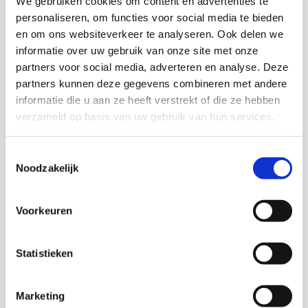
We gebruiken cookies om content en advertenties te
consult, het afgeleid zijn van de huisarts tijdens een
personaliseren, om functies voor social media te bieden
afspraak, informatie over wat te doen bij klachten over
en om ons websiteverkeer te analyseren. Ook delen we
de huisarts en het overleg tussen de huisarts en de
informatie over uw gebruik van onze site met onze
specialist.
partners voor social media, adverteren en analyse. Deze
partners kunnen deze gegevens combineren met andere
De rapportage sluit af met een aantal aanbevelingen,
informatie die u aan ze heeft verstrekt of die ze hebben
die voor het P/CP Zeeland aanleiding zijn om in
verzameld op basis van uw gebruik van hun services.
overleg met de District Huisartsen Vereniging
initiatieven te nemen ter verbetering van de kwaliteit
Toestemmingsselectie
van de huisartsenzorg in de regio.
Noodzakelijk
Voorkeuren
Onderzoekers
Dick Oudenampsen
Statistieken
A. Bijl
Marketing