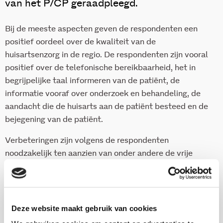
van het P/CP geraadpleegd.
Bij de meeste aspecten geven de respondenten een
positief oordeel over de kwaliteit van de
huisartsenzorg in de regio. De respondenten zijn vooral
positief over de telefonische bereikbaarheid, het in
begrijpelijke taal informeren van de patiënt, de
informatie vooraf over onderzoek en behandeling, de
aandacht die de huisarts aan de patiënt besteed en de
bejegening van de patiënt.
Verbeteringen zijn volgens de respondenten
noodzakelijk ten aanzien van onder andere de vrije
keuze van de huisarts, de informatieoverdracht van de
medische gegevens bij waarneming, de
toegankelijkheid van de praktijkruimtes voor
rolstoelgebruikers, het comfort van de wachtruimte,
Deze website maakt gebruik van cookies
de informatie over de mogelijkheid van een dubbel-