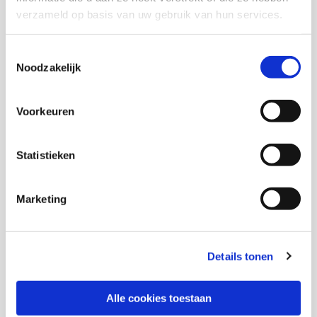
Anna Jansma
verzameld op basis van uw gebruik van hun services.
Toestemmingsselectie
Lineke van Hal
Noodzakelijk
Voorkeuren
Thema's
Statistieken
Jeugdhulp
Marketing
Sociaal domein
Details tonen
Deel deze publicatie op:
Alle cookies toestaan