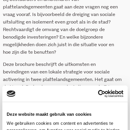
plattelandsgemeenten gaat aan deze vragen nog een
vraag vooraf. Is bijvoorbeeld de dreiging van sociale
uitsluiting en isolement even groot als in de stad?
Rechtvaardigt de omvang van de doelgroep de
benodigde investeringen? En welke bijzondere
mogelijkheden doen zich juist in die situatie voor en
hoe zijn die te benutten?
Deze brochure beschrijft de uitkomsten en
bevindingen van een lokale strategie voor sociale
activering in twee plattelandsgemeenten. Het gaat om
de Noord-Brabantse gemeente Aalburg en de Friese
gemeente Opsterland. Het instituut heeft in beide
gemeenten ook de implementatie en de opbrengsten
geëvalueerd In deze brochure worde, na een algemene
Deze website maakt gebruik van cookies
verkenning van het begrip sociale activering de
We gebruiken cookies om content en advertenties te
thema’s sociale activering op het platteland,