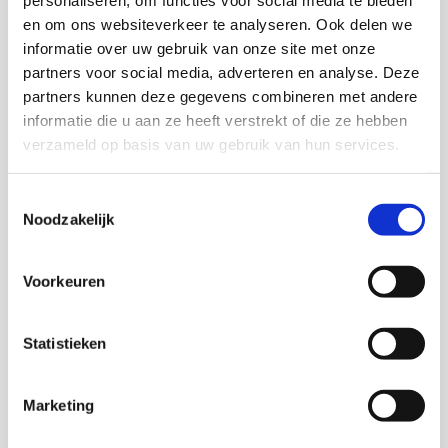
personaliseren, om functies voor social media te bieden
opbrengsten van investeringen en het belang van en
en om ons websiteverkeer te analyseren. Ook delen we
de voorwaarden voor interactieve besluitvorming voor
informatie over uw gebruik van onze site met onze
het voetlicht gebracht. Gemeentebesturen en
partners voor social media, adverteren en analyse. Deze
ambtenaren maar ook instellingen op het gebied van
partners kunnen deze gegevens combineren met andere
de arbeidsmarkt, zorg en welzijn,
informatie die u aan ze heeft verstrekt of die ze hebben
vrijwilligersorganisaties en, niet in de laatste plaats,
verzameld op basis van uw gebruik van hun services.
bijstandsgerechtigden kunnen daar hun voordeel mee
doen.
Toestemmingsselectie
Noodzakelijk
Onderzoekers
Voorkeuren
Rob Lammerts
Statistieken
Hugo Swinnen
Marketing