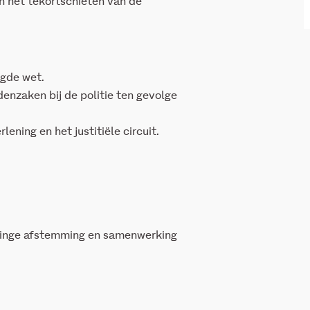
in het tekortschieten van de
gde wet.
denzaken bij de politie ten gevolge
ening en het justitiële circuit.
rlinge afstemming en samenwerking