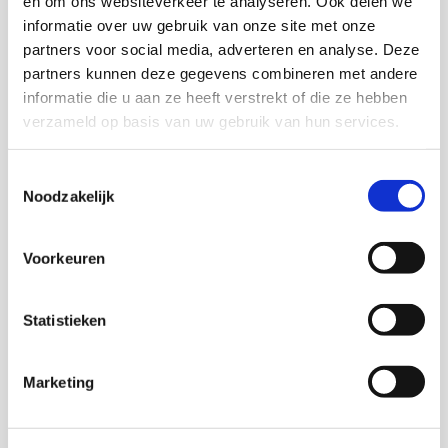
en om ons websiteverkeer te analyseren. Ook delen we
informatie over uw gebruik van onze site met onze
partners voor social media, adverteren en analyse. Deze
Onderzoekers
partners kunnen deze gegevens combineren met andere
informatie die u aan ze heeft verstrekt of die ze hebben
Inge Razenberg
verzameld op basis van uw gebruik van hun services.
Adriaan Oostveen
Toestemmingsselectie
Noodzakelijk
Jeanine Klaver
Voorkeuren
Statistieken
Thema's
Marketing
(Arbeids)participatie