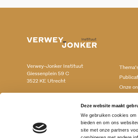
Verwey-Jonker Instituut
Thema’
Giessenplein 59 C
Publica
3522 KE Utrecht
Onze on
Onderz
030 230 07 99
secr@verwey-jonker.nl
Deze website maakt gebru
We gebruiken cookies om c
bieden en om ons websitev
site met onze partners vo
combineren met andere inf