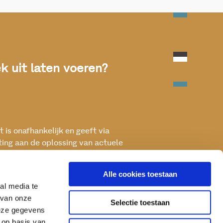
 uit laten voeren?
 is onafhankelijk en geeft via
ting aan de oplossing van actuele
ken met het oog op een betere, vitale
Alle cookies toestaan
al media te
 van onze
Selectie toestaan
deze gegevens
 op basis van