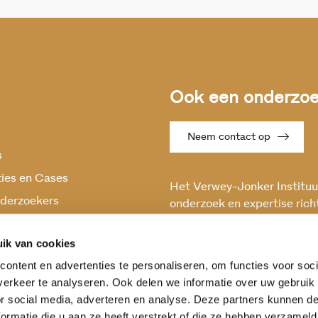
Ook een onderzoek
Neem contact op
s
ties en Cases
Het Verwey-Jonker Instituut
derzoekers
onderzoek en expertise rich
maatschappelijke vraagstuk
oek
en stabiele samenleving.
ik van cookies
ontent en advertenties te personaliseren, om functies voor soci
erkeer te analyseren. Ook delen we informatie over uw gebruik
or social media, adverteren en analyse. Deze partners kunnen 
ormatie die u aan ze heeft verstrekt of die ze hebben verzameld