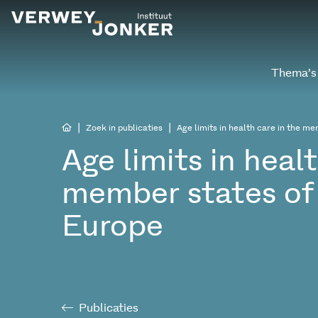
Thema’s
|
|
Zoek in publicaties
Age limits in health care in the m
Age limits in heal
member states of 
Europe
Publicaties