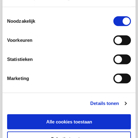
Diversiteit
Toestemmingsselectie
Noodzakelijk
2026
Handreiking: Adviesorgaan Diversiteit, Inclusie
Voorkeuren
en Gelijkwaardigheid in ’s-Hertogenbosch
Statistieken
Anoeshka Gehring,
Rominique van Rhemen,
Hans Bellaart,
S. Schuitemaker
Marketing
Download deze publicatie
Details tonen
Alle cookies toestaan