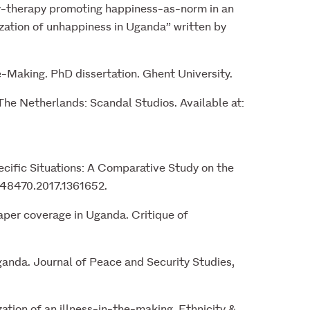
psy-therapy promoting happiness-as-norm in an
ization of unhappiness in Uganda” written by
-Making. PhD dissertation. Ghent University.
The Netherlands: Scandal Studios. Available at:
cific Situations: A Comparative Study on the
648470.2017.1361652.
aper coverage in Uganda. Critique of
anda. Journal of Peace and Security Studies,
ation of an illness-in-the-making. Ethnicity &