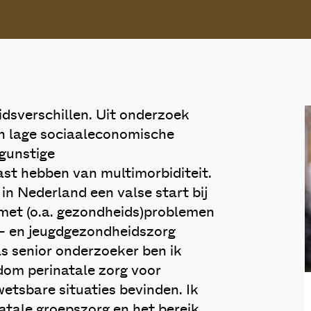
dsverschillen. Uit onderzoek
en lage sociaaleconomische
gunstige
st hebben van multimorbiditeit.
in Nederland een valse start bij
 met (o.a. gezondheids)problemen
e- en jeugdgezondheidszorg
ls senior onderzoeker ben ik
dom perinatale zorg voor
wetsbare situaties bevinden. Ik
tale groepszorg en het bereik