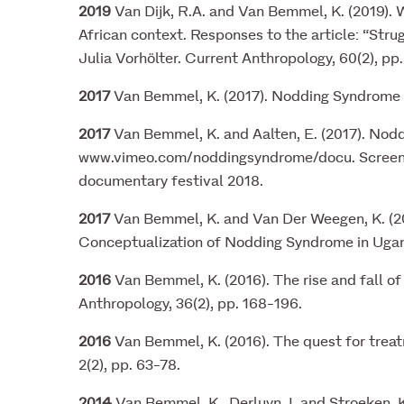
2019
Van Dijk, R.A. and Van Bemmel, K. (2019). 
African context. Responses to the article: “Str
Julia Vorhölter. Current Anthropology, 60(2), pp
2017
Van Bemmel, K. (2017). Nodding Syndrome i
2017
Van Bemmel, K. and Aalten, E. (2017). Nodd
www.vimeo.com/noddingsyndrome/docu. Screen
documentary festival 2018.
2017
Van Bemmel, K. and Van Der Weegen, K. (201
Conceptualization of Nodding Syndrome in Ugan
2016
Van Bemmel, K. (2016). The rise and fall o
Anthropology, 36(2), pp. 168-196.
2016
Van Bemmel, K. (2016). The quest for treat
2(2), pp. 63-78.
2014
Van Bemmel, K., Derluyn, I. and Stroeken, 