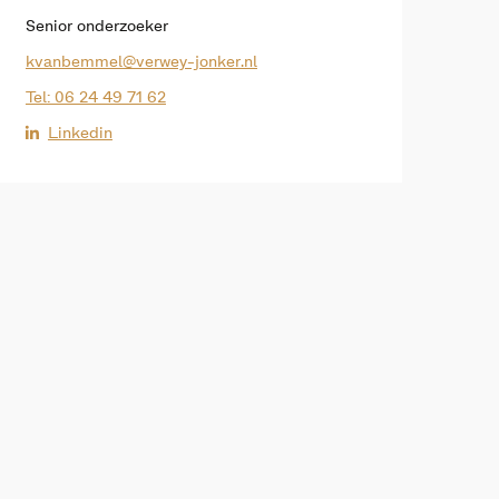
Senior onderzoeker
kvanbemmel@verwey-jonker.nl
Tel: 06 24 49 71 62
Linkedin