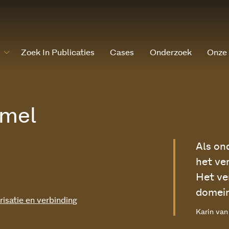
Zoek In Publicaties
Cases
Onderzoek
Onze
mmel
Als on
het ve
Het ve
domein
risatie en verbinding
Karin va