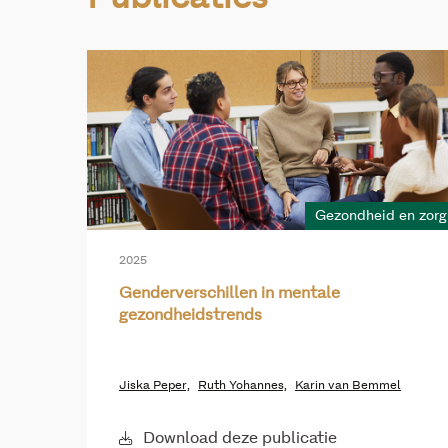
Gezondheid en zorg
2025
Genderverschillen in mentale
gezondheidstrends
Jiska Peper,
Ruth Yohannes,
Karin van Bemmel
Download deze publicatie