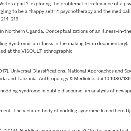
Worlds apart?: exploring the problematic irrelevance of a 
uggling to be a “happy self”?: psychotherapy and the medical
. 214-215.
n Northern Uganda. Conceptualizations of an Illness-in-the
ing Syndrome: an illness in the making (Film documentary). 
ed at the VISCULT ethnographic
7). Universal Classifications, National Approaches and Spe
da and Tanzania. Anthropology & Medicine. doi:10.1080/13
f nodding syndrome in public discourse: an analysis of newsp
ment. The violated body of nodding syndrome in northern Ug
K. (2014). Nodding syndrome or disease? On the conceptualiz