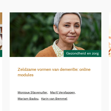
Gezondheid en zorg
Zeldzame vormen van dementie: online
modules
Monique Stavenuiter,
Marit Verstappen,
Mariam Badou,
Karin van Bemmel