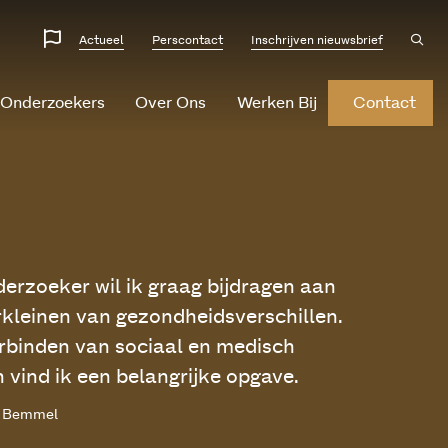
Website
Ope
Actueel
Perscontact
Inschrijven nieuwsbrief
sear
talen
 Onderzoekers
Over Ons
Werken Bij
Contact
derzoeker wil ik graag bijdragen aan
rkleinen van gezondheidsverschillen.
rbinden van sociaal en medisch
 vind ik een belangrijke opgave.
n Bemmel