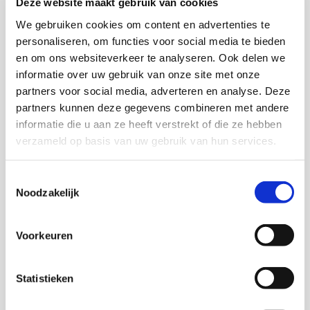
Deze website maakt gebruik van cookies
incident naar incident hobbelen. Wat volgens de
We gebruiken cookies om content en advertenties te
experts nodig is: langdurige, integrale begeleiding.
personaliseren, om functies voor social media te bieden
Ga niet alleen met de schulden van het gezin aan
en om ons websiteverkeer te analyseren. Ook delen we
de slag als er nog zoveel meer speelt. Vaak gaat
informatie over uw gebruik van onze site met onze
het om complexe multiproblematiek, goede
partners voor social media, adverteren en analyse. Deze
screening van hetgeen er speelt, is noodzakelijk.
partners kunnen deze gegevens combineren met andere
Focus je als professional eerst op de veiligheid.
informatie die u aan ze heeft verstrekt of die ze hebben
verzameld op basis van uw gebruik van hun services.
En vergeet toch vooral de kinderen niet. Mariëlle
Dekker: ‘Spreek hen aan. In hun eigen taal. Soms
Toestemmingsselectie
zeggen ze: ik ben niet mishandeld. Dan kun je als
Noodzakelijk
professional wel reageren dat dat volgens onze
definities wel zo is, maar wat schiet je daar mee
Voorkeuren
op?’ Kinderen willen vaak niet horen dat hun ouders
slecht zijn. Door als hulpverlener te veel te
veroordelen, loop je het risico dat het kind weer in
Statistieken
zijn schulp kruipt.