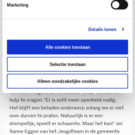
Marketing
Hulp vragen is okay
Geen korte publiekscampagnes en dan weer
Details tonen
oorverdovende stilte, zo bepleitten de gasten aan
de Talkshowtafel. Het houdt niet op, niet vanzelf.
Er moet structureel aandacht voor dit onderwerp
Alle cookies toestaan
zijn. ‘Je moet als vader of moeder ergens met je
vraag naar binnen durven zonder bang te zijn voor
Selectie toestaan
de consequenties. Dat jeugdbescherming
bijvoorbeeld meteen op de stoep staat’, aldus
Alleen noodzakelijke cookies
Marcelle Hendrickx. Het is niet eng of gevaarlijk,
het moet volgens de wethouder ‘okay’ worden om
hulp te vragen. ‘Er is echt meer openheid nodig.
Het blijft een beladen onderwerp zolang we er niet
over durven te praten. Natuurlijk is er een
drempeltje, speelt er schaamte. Maar het kan!’ zei
Sanne Eggen van het Jeugdteam in de gemeente