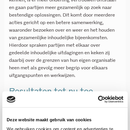
kennen, is er meer onderling vertrouwen ontstaan
en gaan partijen meer gezamenlijk op zoek naar
bestendige oplossingen. Dit komt door meerdere
acties gericht op een betere samenwerking,
waaronder bezoeken over en weer en het houden
van gezamenlijke inhoudelijke bijeenkomsten.
Hierdoor spraken partijen met elkaar over
gedeelde inhoudelijke uitdagingen en keken zij
daarbij over de grenzen van hun eigen organisatie
heen met als gevolg meer begrip voor elkaars
uitgangspunten en werkwijzen.
Resultaten tot nu toe
De pilot LVV loopt nog te kort om conclusies te
verbinden aan het aantal vreemdelingen dat de
LVV met een bestendige oplossing verlaat. De
Deze website maakt gebruik van cookies
opvang en begeleiding in de LVV hebben de
We gebruiken cookies om content en advertenties te