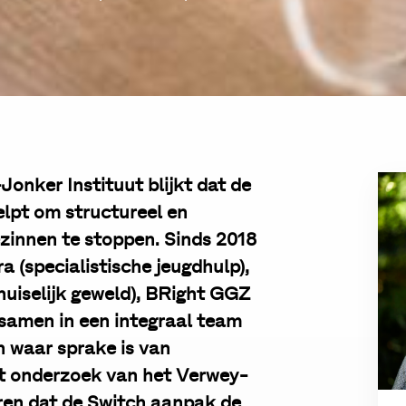
onker Instituut blijkt dat de
elpt om structureel en
ezinnen te stoppen.
Sinds 2018
a (specialistische jeugdhulp),
 huiselijk geweld), BRight GGZ
 samen in een integraal team
n waar sprake is van
het onderzoek van het Verwey-
ren dat de Switch aanpak
de