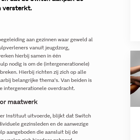
n versterkt.
begeleiding aan gezinnen waar geweld al
Hulpverleners vanuit jeugdzorg,
rken hierbij samen in één
lp nodig is om de (intergenerationele)
eken. Hierbij richten zij zich op alle
arbij belangrijke thema’s. Van beiden is
de intergenerationele overdracht.
oor maatwerk
 Instituut uitvoerde, blijkt dat Switch
ndividuele gezinsleden en de aanwezige
lp aangeboden die aansluit bij de