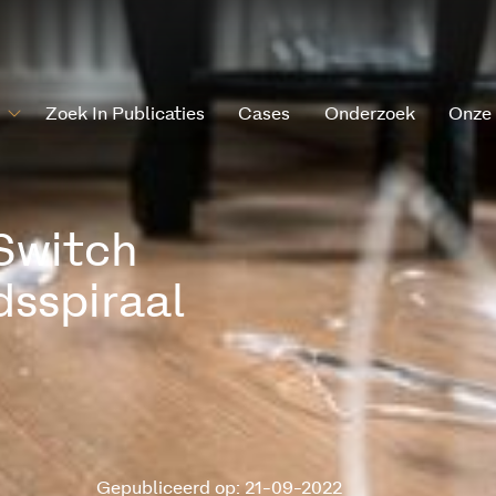
Zoek In Publicaties
Cases
Onderzoek
Onze
Switch
sspiraal
Gepubliceerd op: 21-09-2022