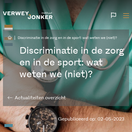
Websi
talen
|
Discriminatie in de zorg en in de sport: wat weten we (niet)?
Discriminatie in de zorg
en in de sport: wat
weten we (niet)?
Actualiteiten overzicht
Gepubliceerd op: 02-05-2023