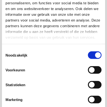
personaliseren, om functies voor social media te bieden
en om ons websiteverkeer te analyseren. Ook delen we
Discriminatie mensen met
informatie over uw gebruik van onze site met onze
een beperking en
partners voor social media, adverteren en analyse. Deze
partners kunnen deze gegevens combineren met andere
transgender personen
informatie die u aan ze heeft verstrekt of die ze hebben
verzameld op basis van uw gebruik van hun services.
Over discriminatie op grond van beperking konden
de onderzoekers vrijwel geen onderzoek in de zorg
vinden. Het lijkt erop dat deze discriminatiegrond
Toestemmingsselectie
Noodzakelijk
in Nederland vaak over het hoofd wordt gezien.
Discriminatie van lhbt-personen is beter in beeld,
maar er is heel weinig onderzoek over transgender
Voorkeuren
patiënten en cliënten. Juist als het gaat om
transgender personen zijn er ernstige signalen dat
Statistieken
deze personen in de zorg gediscrimineerd worden.
Discriminatie in de sport
Marketing