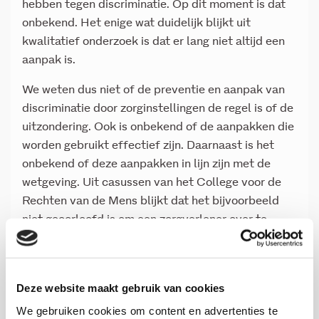
hebben tegen discriminatie. Op dit moment is dat
onbekend. Het enige wat duidelijk blijkt uit
kwalitatief onderzoek is dat er lang niet altijd een
aanpak is.
We weten dus niet of de preventie en aanpak van
discriminatie door zorginstellingen de regel is of de
uitzondering. Ook is onbekend of de aanpakken die
worden gebruikt effectief zijn. Daarnaast is het
onbekend of deze aanpakken in lijn zijn met de
wetgeving. Uit casussen van het College voor de
Rechten van de Mens blijkt dat het bijvoorbeeld
niet geoorloofd is om een zorgverlener over te
plaatsen als deze wordt gediscrimineerd, maar dat
gebeurt nog wel in de praktijk. Kortom: onbekend is
ook welke aanpakken en welk beleid wél goed
Deze website maakt gebruik van cookies
werken en kunnen zorgen voor structureel minder
We gebruiken cookies om content en advertenties te
discriminatie.