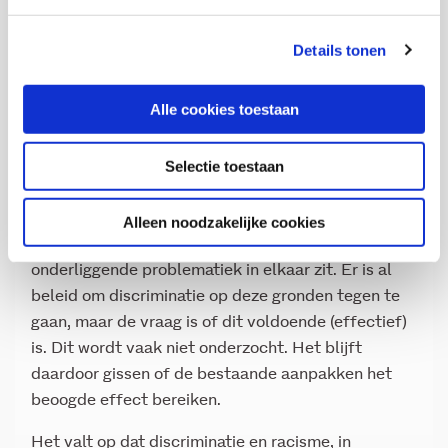
Het beleidsterrein waar het meest onderzoek op is
gedaan, is sport. Er is wel bijzonder weinig
Details tonen
onderzoek is over discriminatie in de sport op grond
van beperking. Het bestaande onderzoek richt zich
Alle cookies toestaan
met name op discriminatie op grond van afkomst
(waarbij er soms overlap is met religie) en vooral op
Selectie toestaan
grond van seksuele voorkeur. Een goed in beeld
gebracht probleem is het gebrek aan acceptatie
van homo- en biseksualiteit in het mannenvoetbal,
Alleen noodzakelijke cookies
al is nog niet helemaal duidelijk hoe de
onderliggende problematiek in elkaar zit. Er is al
beleid om discriminatie op deze gronden tegen te
gaan, maar de vraag is of dit voldoende (effectief)
is. Dit wordt vaak niet onderzocht. Het blijft
daardoor gissen of de bestaande aanpakken het
beoogde effect bereiken.
Het valt op dat discriminatie en racisme, in