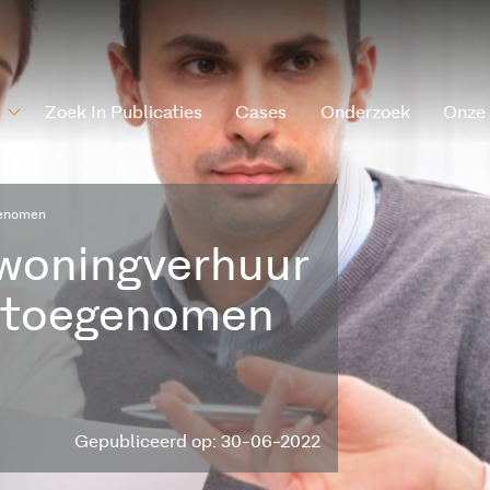
Zoek In Publicaties
Cases
Onderzoek
Onze
egenomen
 woningverhuur
nk toegenomen
Gepubliceerd op: 30-06-2022