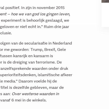
al positief. In zijn in november 2015
ent – hoe we van god los gingen leven
,
ere experiment is behoorlijk geslaagd, we
loven er niet echt in.” Ruim drie jaar
clusie.
volgen van de secularisatie in Nederland
oor me geworden: Trump, Brexit, Gele
tussen kansrijk en kansarm is
 is de dreiging van terrorisme. De
j vanzelfsprekende waarden onder druk
perioriteitsdenken, islamitische afkeer
le media.” Daarom voelde hij de
 titel is dezelfde gebleven, maar de
is aan:
Over westerse waarden in
 vanaf 6 mei in de winkels.