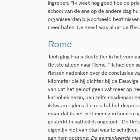
ingrepen. “Ik weet nog goed hoe de pri
school van de ene op de andere dag hun
organiseerden bijvoorbeeld beatmissen
meer baten. De geest was al uit de fles.
Rome
Toch ging Hans Boutellier in het voorja
fietste alleen naar Rome. “Ik had een s
fietsen nadenken over de conclusies v
kilometer die hij dichter bij de Eeuwig
van dat het geloof geen vat meer op hem
katholiek gezin, ben zelfs misdienaar g
ik kwam tijdens die reis tot het diepe be
maar dat ik het niet meer zou kunnen o
gesterkt in katholiek ongeloof.” De fiet
eigenlijk niet van plan was te schrijve
aan hem opdrong:
De gemankeerde ni