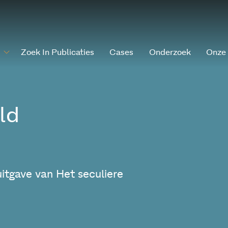
Zoek In Publicaties
Cases
Onderzoek
Onze
ld
itgave van Het seculiere