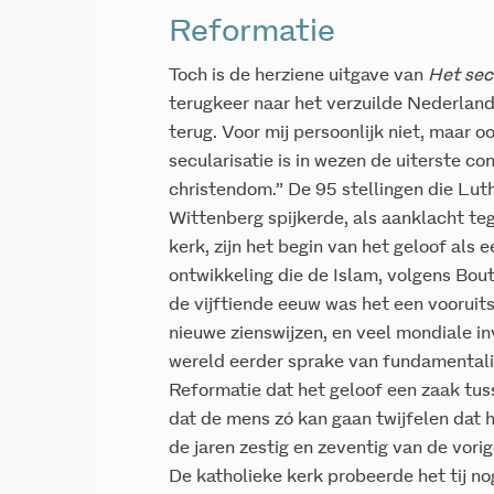
Reformatie
Toch is de herziene uitgave van
Het sec
terugkeer naar het verzuilde Nederland 
terug. Voor mij persoonlijk niet, maar 
secularisatie is in wezen de uiterste c
christendom.” De 95 stellingen die Luth
Wittenberg spijkerde, als aanklacht te
kerk, zijn het begin van het geloof als
ontwikkeling die de Islam, volgens Boute
de vijftiende eeuw was het een vooruit
nieuwe zienswijzen, en veel mondiale i
wereld eerder sprake van fundamentalis
Reformatie dat het geloof een zaak tus
dat de mens zó kan gaan twijfelen dat hij
de jaren zestig en zeventig van de vor
De katholieke kerk probeerde het tij n