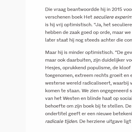
Die vraag beantwoordde hij in 2015 voor
verschenen boek Het
seculiere experim
is hij vrij optimistisch. “Ja, het seculi
hebben de zaak goed op orde, maar we ge
later staat hij nog steeds achter die con
Maar hij is minder optimistisch. “De ge
maar ook daarbuiten, zijn duidelijker v
Hesjes, oprukkend populisme, de kloof 
toegenomen, extreem rechts groeit en er
westerse wereld radicaliseert, waarbi
komen te staan. We zien ongegeneerd su
van het Westen en blinde haat op socia
behoefte om zijn boek bij te stellen. De
ondertitel geeft er een nieuwe beteken
radicale tijden
. De herziene uitgave ligt