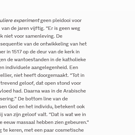
uliere experiment
geen pleidooi voor
van de jaren vijftig. “Er is geen weg
ook niet voor samenleving. De
onsequentie van de ontwikkeling van het
er in 1517 op de deur van de kerk in
gen de wantoestanden in de katholieke
 een individuele aangelegenheid. Een
llier, niet heeft doorgemaakt. “Tot in
strevend geloof, dat open stond voor
nvloed had. Daarna was in de Arabische
ering.” De bottom line van de
sen God en het individu, betekent ook
 van zijn geloof valt. “Dat is wat we in
ige eeuw massaal hebben zien gebeuren.”
og te keren, met een paar cosmetische