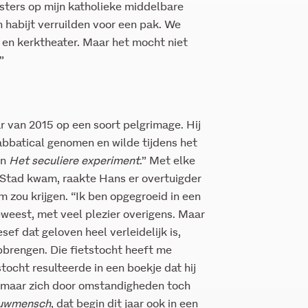
esters op mijn katholieke middelbare
 habijt verruilden voor een pak. We
 en kerktheater. Maar het mocht niet
”
ar van 2015 op een soort pelgrimage. Hij
abbatical genomen en wilde tijdens het
an
Het seculiere experiment
.” Met elke
e Stad kwam, raakte Hans er overtuigder
 zou krijgen. “Ik ben opgegroeid in een
eweest, met veel plezier overigens. Maar
sef dat geloven heel verleidelijk is,
pbrengen. Die fietstocht heeft me
stocht resulteerde in een boekje dat hij
n, maar zich door omstandigheden toch
euwmensch
, dat begin dit jaar ook in een