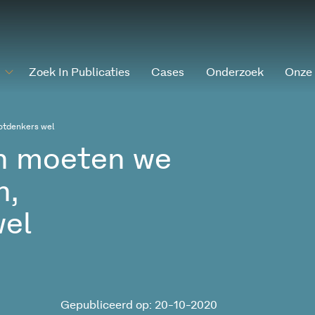
Zoek In Publicaties
Cases
Onderzoek
Onze
otdenkers wel
n moeten we
n,
wel
Gepubliceerd op: 20-10-2020