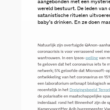
aangebonden met een mysterieu
wereld bestuurt. De leden van
satanistische rituelen uitvoere
baby’s drinken. En ze doen ma
Natuurlijk zijn overtuigde QAnon-aanh
coronacrisis is voor verrassend veel m
wantrouwen. In een Ipsos-
peiling
van me
te geloven dat het coronavirus iets te
netwerk; 5% geloofde dat Microsoft-opr
ontwikkeling van het coronavirus en 15
een laboratorium ontsnapt biologisch 
recentelijk in het
Dreigingsbeeld Terro
de polarisatie en maatschappelijke spa
inderdaad: rond het Binnenhof zijn de 
Kamervoorzitter Arib burgemeester V