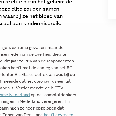
ze elite die in het geheim de
 deze elite zouden samen
n waarbij ze het bloed van
ssaal aan kindermisbruik.
angers extreme gevallen, maar de
ensen reden om de overheid diep te
i dit jaar zei 4% van de respondenten
 maken heeft met de aanleg van het 5G-
ichter Bill Gates betrokken was bij de
% meende dat het coronavirus een uit
wapen is. Verder merkte de NCTV
risme Nederland
op dat complotdenkers
nningen in Nederland verergeren. En
spanningen zo hoog opgelopen dat
an Zanen van Den Haag
heeft gevraagd