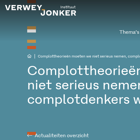
Thema’s
|
Complottheorieën moeten we niet serieus nemen, compl
Complottheorieë
niet serieus neme
complotdenkers 
Actualiteiten overzicht