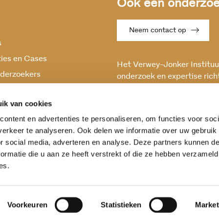
Ook een onderzoek
Neem contact op
s
ties en Cases
Het Verwey-Jonker Instituut
derzoekers
onderzoek en expertise rich
maatschappelijke vraagstuk
oek
en stabiele samenleving.
ik van cookies
ontent en advertenties te personaliseren, om functies voor soci
erkeer te analyseren. Ook delen we informatie over uw gebruik
or social media, adverteren en analyse. Deze partners kunnen 
ormatie die u aan ze heeft verstrekt of die ze hebben verzameld
es.
Voorkeuren
Statistieken
Market
ntwoording