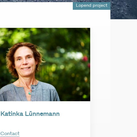
Lopend project
Katinka Lünnemann
Contact