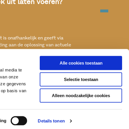
 uit laten voeren?
 is onafhankelijk en geeft via
ting aan de oplossing van actuele
ken met het oog op een betere, vitale
Alle cookies toestaan
al media te
 van onze
Selectie toestaan
deze gegevens
 op basis van
Alleen noodzakelijke cookies
ing
Details tonen