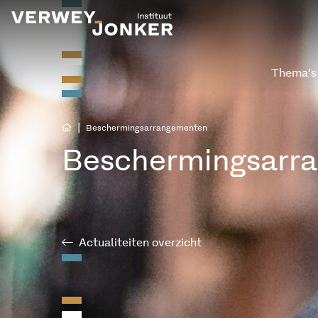
Thema’s
|
Beschermingsarrangementen
Beschermingsarr
Actualiteiten overzicht