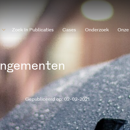
Zoek In Publicaties
Cases
Onderzoek
Onze
angementen
Gepubliceerd op: 02-02-2021