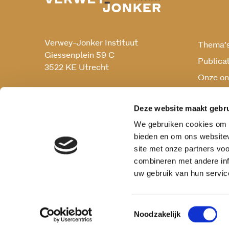
Verwey-Jonker Instituut
Thema’
Giessenplein 59 C
Publica
3522 KE Utrecht
Onze on
Onderz
030 230 07 99
secr@verwey-jonker.nl
Deze website maakt gebru
We gebruiken cookies om c
bieden en om ons websitev
site met onze partners vo
combineren met andere inf
uw gebruik van hun servic
Toestemmingsselectie
Noodzakelijk
Privacy reglement
Cookies
Disclaimer
Vera