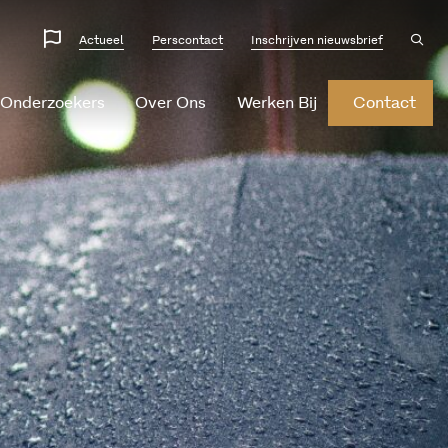
Website
Ope
Actueel
Perscontact
Inschrijven nieuwsbrief
sear
talen
 Onderzoekers
Over Ons
Werken Bij
Contact