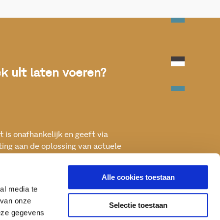
 uit laten voeren?
 is onafhankelijk en geeft via
ting aan de oplossing van actuele
ken met het oog op een betere, vitale
Alle cookies toestaan
al media te
 van onze
Selectie toestaan
deze gegevens