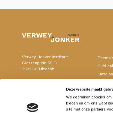
Verwey-Jonker Instituut
Thema’
Giessenplein 59 C
Publica
3522 KE Utrecht
Onze on
Onderz
030 230 07 99
secr@verwey-jonker.nl
Deze website maakt gebru
We gebruiken cookies om c
bieden en om ons websitev
site met onze partners vo