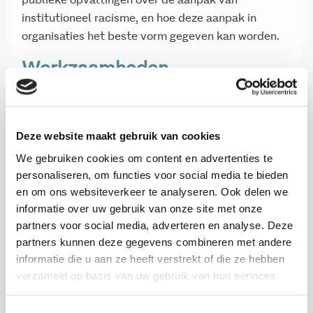
publieke opvattingen over de aanpak van
institutioneel racisme, en hoe deze aanpak in
organisaties het beste vorm gegeven kan worden.
Werkzaamheden
De stagiair kan onder andere de volgende
werkzaamheden verrichten:
Deze website maakt gebruik van cookies
Literatuuronderzoek.
We gebruiken cookies om content en advertenties te
Dataverzameling: samenstellen van
personaliseren, om functies voor social media te bieden
onderzoeksmaterialen, uitzetten van
en om ons websiteverkeer te analyseren. Ook delen we
informatie over uw gebruik van onze site met onze
empirische testen en verwerken van reacties.
partners voor social media, adverteren en analyse. Deze
Meehelpen bij het verwerken en transcriberen
partners kunnen deze gegevens combineren met andere
van individuele interviews, focusgroepen en
informatie die u aan ze heeft verstrekt of die ze hebben
telefonische interviews.
verzameld op basis van uw gebruik van hun services.
Assisteren bij kwantitatieve of kwalitatieve
data-analyse.