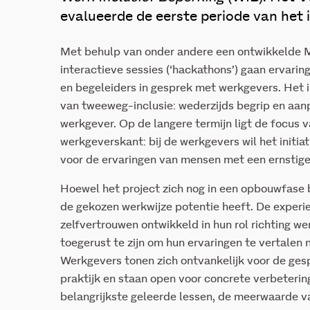
evalueerde de eerste periode van het in
Met behulp van onder andere een ontwikkelde M
interactieve sessies (‘hackathons’) gaan ervari
en begeleiders in gesprek met werkgevers. Het in
van tweeweg-inclusie: wederzijds begrip en aa
werkgever. Op de langere termijn ligt de focus va
werkgeverskant: bij de werkgevers wil het initia
voor de ervaringen van mensen met een ernstig
Hoewel het project zich nog in een opbouwfase b
de gekozen werkwijze potentie heeft. De exper
zelfvertrouwen ontwikkeld in hun rol richting w
toegerust te zijn om hun ervaringen te vertalen 
Werkgevers tonen zich ontvankelijk voor de gesp
praktijk en staan open voor concrete verbetering
belangrijkste geleerde lessen, de meerwaarde v