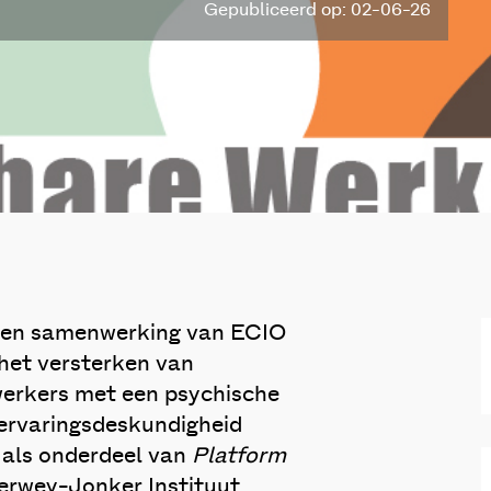
Gepubliceerd op: 02-06-26
een samenwerking van ECIO
 het versterken van
erkers met een psychische
 ervaringsdeskundigheid
f als onderdeel van
Platform
erwey-Jonker Instituut