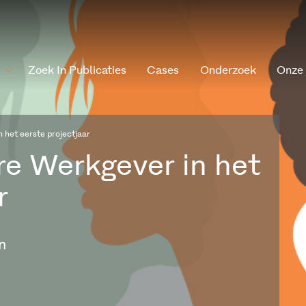
Zoek In Publicaties
Cases
Onderzoek
Onze
n het eerste projectjaar
re Werkgever in het
r
n