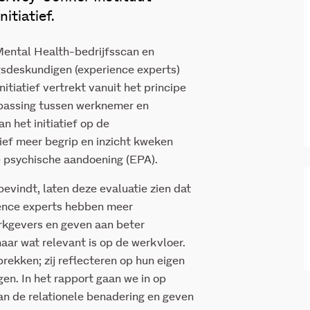
itiatief.
ental Health-bedrijfsscan en
ngsdeskundigen (experience experts)
itiatief vertrekt vanuit het principe
npassing tussen werknemer en
n het initiatief op de
tief meer begrip en inzicht kweken
e psychische aandoening (EPA).
evindt, laten deze evaluatie zien dat
ience experts hebben meer
erkgevers en geven aan beter
naar wat relevant is op de werkvloer.
rekken; zij reflecteren op hun eigen
en. In het rapport gaan we in op
an de relationele benadering en geven