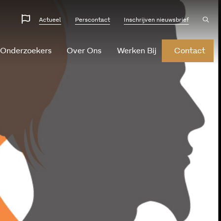
Website
Ope
Actueel
Perscontact
Inschrijven nieuwsbrief
sear
talen
 Onderzoekers
Over Ons
Werken Bij
Contact