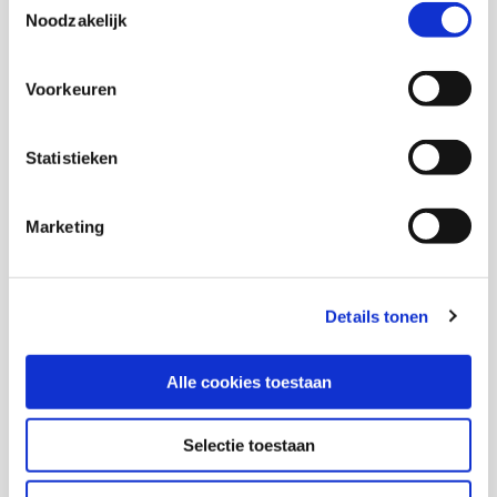
Senior onderzoeker en coördinator portaal
Noodzakelijk
Kennisplatform Inclusief Samenleven
Voorkeuren
Statistieken
Ron van Wonderen
Senior onderzoeker en themacoördinator Sociale
Marketing
Stabiliteit KIS
Details tonen
Met medewerking van
Alle cookies toestaan
Kunsten ’92
Selectie toestaan