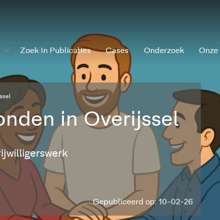
Zoek In Publicaties
Cases
Onderzoek
Onze
ssel
bonden in Overijssel
jwilligerswerk
Gepubliceerd op: 10-02-26