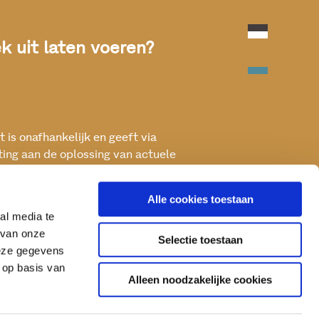
 uit laten voeren?
 is onafhankelijk en geeft via
ting aan de oplossing van actuele
ken met het oog op een betere, vitale
Alle cookies toestaan
al media te
 van onze
Selectie toestaan
deze gegevens
 op basis van
Alleen noodzakelijke cookies