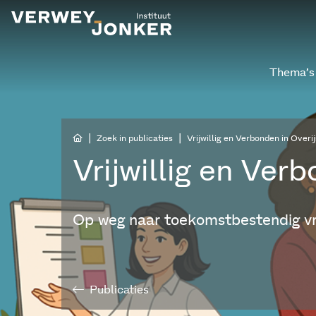
Thema’s
|
|
Zoek in publicaties
Vrijwillig en Verbonden in Overij
Vrijwillig en Ver
Op weg naar toekomstbestendig vri
Publicaties