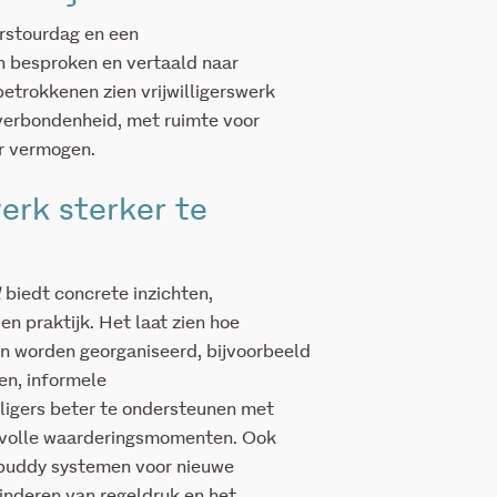
erstourdag en een
n besproken en vertaald naar
etrokkenen zien vrijwilligerswerk
 verbondenheid, met ruimte voor
r vermogen.
erk sterker te
l
biedt concrete inzichten,
en praktijk. Het laat zien hoe
kan worden georganiseerd, bijvoorbeeld
en, informele
lligers beter te ondersteunen met
isvolle waarderingsmomenten. Ook
 buddy systemen voor nieuwe
minderen van regeldruk en het