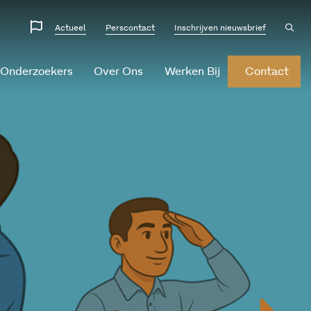
Website
Ope
Actueel
Perscontact
Inschrijven nieuwsbrief
sear
talen
 Onderzoekers
Over Ons
Werken Bij
Contact