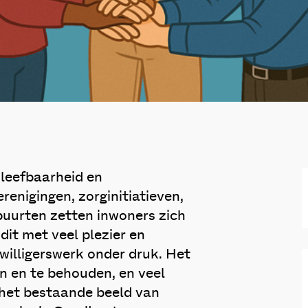
 leefbaarheid en
renigingen, zorginitiatieven,
buurten zetten inwoners zich
 dit met veel plezier en
jwilligerswerk onder druk. Het
en en te behouden, en veel
 het bestaande beeld van