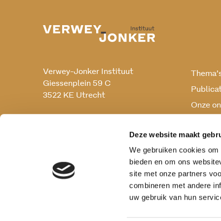
Verwey-Jonker Instituut
Thema’
Giessenplein 59 C
Publica
3522 KE Utrecht
Onze on
Onderz
030 230 07 99
secr@verwey-jonker.nl
Deze website maakt gebru
We gebruiken cookies om c
bieden en om ons websitev
site met onze partners vo
combineren met andere inf
uw gebruik van hun servic