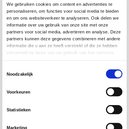
We gebruiken cookies om content en advertenties te
personaliseren, om functies voor social media te bieden
Maarten Kwakernaak
en om ons websiteverkeer te analyseren. Ook delen we
informatie over uw gebruik van onze site met onze
A. Knispel
partners voor social media, adverteren en analyse. Deze
partners kunnen deze gegevens combineren met andere
informatie die u aan ze heeft verstrekt of die ze hebben
verzameld op basis van uw gebruik van hun services.
Youp Dusault
Toestemmingsselectie
Onderzoeker
Noodzakelijk
M. Planije
Voorkeuren
Statistieken
Mathilde Compagner
Marketing