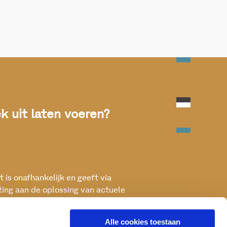
 uit laten voeren?
 is onafhankelijk en geeft via
ting aan de oplossing van actuele
ken met het oog op een betere, vitale
Alle cookies toestaan