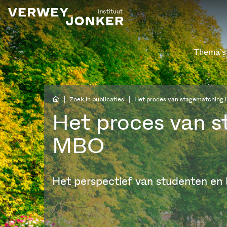
Thema’s
|
|
Zoek in publicaties
Het proces van stagematching 
Het proces van s
MBO
Het perspectief van studenten en 