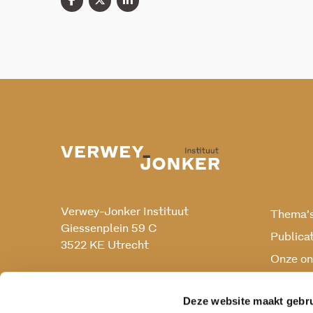
Verwey-Jonker Instituut
Thema’
Giessenplein 59 C
Publica
3522 KE Utrecht
Onze on
Onderz
030 230 07 99
secr@verwey-jonker.nl
Deze website maakt gebru