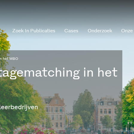
Zoek In Publicaties
Cases
Onderzoek
Onze
in het MBO
tagematching in het
leerbedrijven