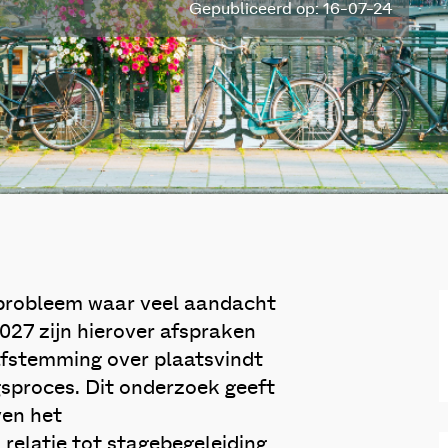
Gepubliceerd op: 16-07-24
 probleem waar veel aandacht
027 zijn hierover afspraken
fstemming over plaatsvindt
gsproces. Dit onderzoek geeft
ven het
relatie tot stagebegeleiding