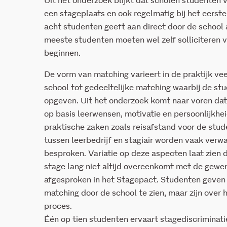
Uit het onderzoek blijkt dat scholen studenten 
een stageplaats en ook regelmatig bij het eerste
acht studenten geeft aan direct door de school 
meeste studenten moeten wel zelf solliciteren 
beginnen.
De vorm van matching varieert in de praktijk vee
school tot gedeeltelijke matching waarbij de st
opgeven. Uit het onderzoek komt naar voren dat
op basis leerwensen, motivatie en persoonlijkhe
praktische zaken zoals reisafstand voor de stu
tussen leerbedrijf en stagiair worden vaak verwa
besproken. Variatie op deze aspecten laat zien 
stage lang niet altijd overeenkomt met de gew
afgesproken in het Stagepact. Studenten geven 
matching door de school te zien, maar zijn over
proces.
Één op tien studenten ervaart stagediscriminati