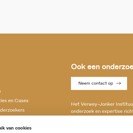
Ook een onderzoek
Neem contact op
s
ties en Cases
Het Verwey-Jonker Instituut
derzoekers
onderzoek en expertise rich
maatschappelijke vraagstuk
oek
en stabiele samenleving.
ik van cookies