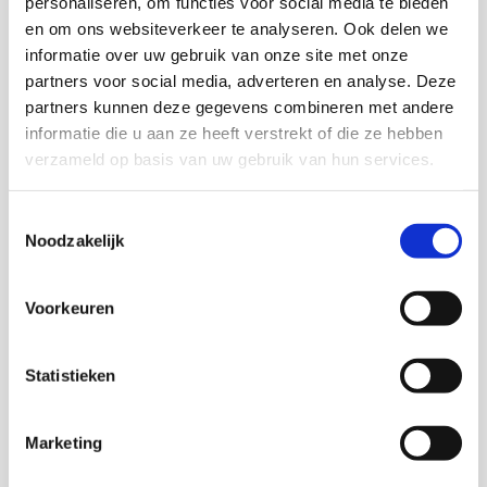
personaliseren, om functies voor social media te bieden
en om ons websiteverkeer te analyseren. Ook delen we
Download deze publicatie
informatie over uw gebruik van onze site met onze
partners voor social media, adverteren en analyse. Deze
partners kunnen deze gegevens combineren met andere
informatie die u aan ze heeft verstrekt of die ze hebben
verzameld op basis van uw gebruik van hun services.
Onderzoekers
Toestemmingsselectie
Nanne Boonstra
Noodzakelijk
Voorkeuren
Ron van Wonderen
Statistieken
Senior onderzoeker en themacoördinator Sociale
Stabiliteit KIS
Marketing