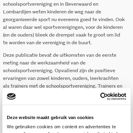
schoolsportvereniging en in Beverwaard en
Lombardijen weten kinderen de weg naar de
georganiseerde sport nu eveneens goed te vinden. Ook
al waren daar wel sportverenigingen, voor de kinderen
(en de ouders) bleek de drempel vaak te groot om lid
te worden van de vereniging in de buurt.
Deze publicatie bevat de uitkomsten van de eerste
meting naar de werkzaamheid van de
schoolsportvereniging. Opvallend zijn de positieve
ervaringen van zowel kinderen, ouders, leerkrachten
als trainers met de schoolsportvereniging. Trainers en
leerkrachten zijn vooral tevreden omdat zij menen dat
de opzet van de schoolsportvereniging bijdraagt aan
de persoonlijke ontwikkeling van kinderen: ze krijgen
een gevoel van eigenwaarde, leren met gedragsregels
Deze website maakt gebruik van cookies
omgaan en ontwikkelen sociale competenties.
We gebruiken cookies om content en advertenties te