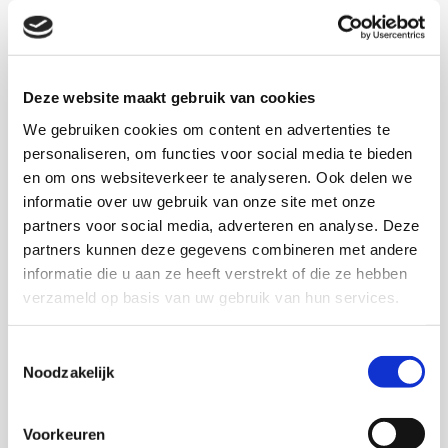
Integraal beleid.
Conferentie 2012
Deze website maakt gebruik van cookies
Het onderzoek is mogelijk gemaakt door een
We gebruiken cookies om content en advertenties te
onderzoeksubsidie van het ministerie van Veiligheid en
personaliseren, om functies voor social media te bieden
Justitie. De wetenschappelijke begeleiding was in
en om ons websiteverkeer te analyseren. Ook delen we
handen van de Leerstoel Burgerschap en Veiligheid
informatie over uw gebruik van onze site met onze
van de Vrije Universiteit. Op woensdagochtend 18 april
partners voor social media, adverteren en analyse. Deze
2012 organiseerde DMO (afdeling Burgerschap en
partners kunnen deze gegevens combineren met andere
Veiligheid) in Pakhuis de Zwijger een stadsbrede
informatie die u aan ze heeft verstrekt of die ze hebben
verzameld op basis van uw gebruik van hun services.
conferentie: Tegengaan van spanningen en versterken
van vertrouwen in Amsterdamse buurten: wie doet wat,
waar?
Toestemmingsselectie
Noodzakelijk
Rapporten
Voorkeuren
Het onderzoek is opgetekend in zes rapporten. Eén