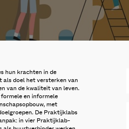
es hun krachten in de
als doel het versterken van
 van de kwaliteit van leven.
 formele en informele
enschapsopbouw, met
oelgroepen. De Praktijklabs
npak: in vier Praktijklab-
s als buurtverbinder werken