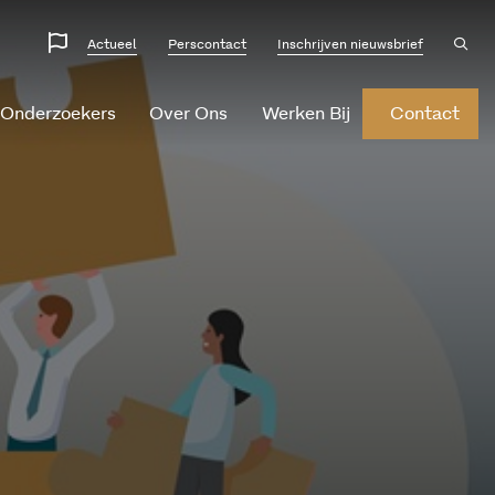
Website
Ope
Actueel
Perscontact
Inschrijven nieuwsbrief
sear
talen
 Onderzoekers
Over Ons
Werken Bij
Contact