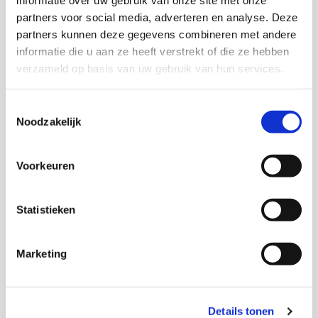
informatie over uw gebruik van onze site met onze
partners voor social media, adverteren en analyse. Deze
Onderzoekers
partners kunnen deze gegevens combineren met andere
informatie die u aan ze heeft verstrekt of die ze hebben
verzameld op basis van uw gebruik van hun services.
Diane Bulsink
Toestemmingsselectie
Jessica van den Toorn
Noodzakelijk
Fabian Dekker
Voorkeuren
Freek Hermens
Statistieken
Marketing
Thema's
Details tonen