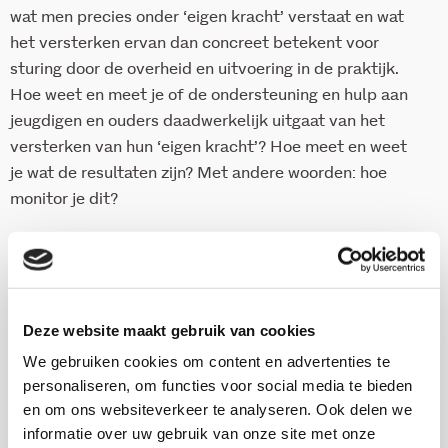
wat men precies onder ‘eigen kracht’ verstaat en wat
het versterken ervan dan concreet betekent voor
sturing door de overheid en uitvoering in de praktijk.
Hoe weet en meet je of de ondersteuning en hulp aan
jeugdigen en ouders daadwerkelijk uitgaat van het
versterken van hun ‘eigen kracht’? Hoe meet en weet
je wat de resultaten zijn? Met andere woorden: hoe
monitor je dit?
Met deze tool kunnen gemeenten binnen de gemeente
en daarbuiten, samen met professionals,
samenwerkingspartners en inwoners, het gesprek
aangaan over ‘eigen kracht’. Zo krijgt het begrip ‘eigen
Deze website maakt gebruik van cookies
kracht’ inhoud en ontwikkel je een gezamenlijke taal.
We gebruiken cookies om content en advertenties te
personaliseren, om functies voor social media te bieden
en om ons websiteverkeer te analyseren. Ook delen we
Download deze publicatie
informatie over uw gebruik van onze site met onze