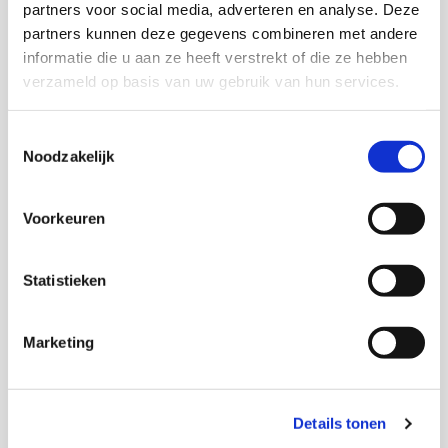
partners voor social media, adverteren en analyse. Deze
partners kunnen deze gegevens combineren met andere
informatie die u aan ze heeft verstrekt of die ze hebben
verzameld op basis van uw gebruik van hun services.
Onderzoekers
Toestemmingsselectie
Jessica van den Toorn
Noodzakelijk
Remy Vink
Voorkeuren
Statistieken
Thema's
Marketing
(Arbeids)participatie
Details tonen
Jeugdhulp