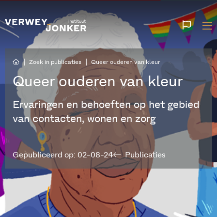
Websi
talen
|
|
Zoek in publicaties
Queer ouderen van kleur
Queer ouderen van kleur
Ervaringen en behoeften op het gebied
van contacten, wonen en zorg
Gepubliceerd op: 02-08-24
Publicaties