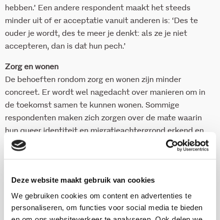
hebben.’ Een andere respondent maakt het steeds
minder uit of er acceptatie vanuit anderen is: ‘Des te
ouder je wordt, des te meer je denkt: als ze je niet
accepteren, dan is dat hun pech.’
Zorg en wonen
De behoeften rondom zorg en wonen zijn minder
concreet. Er wordt wel nagedacht over manieren om in
de toekomst samen te kunnen wonen. Sommige
respondenten maken zich zorgen over de mate waarin
hun queer identiteit en migratieachtergrond erkend en
gerespecteerd zullen worden in de zorgsector.
Aanbevelingen
Enkele aanbevelingen die uit het rapport naar voren
Deze website maakt gebruik van cookies
komen, zijn:
We gebruiken cookies om content en advertenties te
personaliseren, om functies voor social media te bieden
Voor sociaalwerkorganisaties en zorgorganisaties:
en om ons websiteverkeer te analyseren. Ook delen we