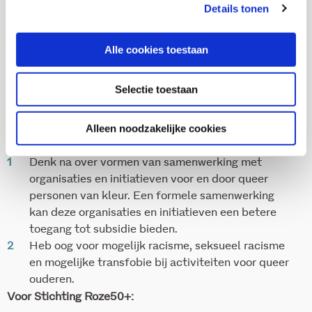
Details tonen
voorkeur meerjarige of structurele subsidies voor
onkosten en vrijwilligers.
Alle cookies toestaan
Omarm dat organisaties en initiatieven voor en
door queer personen van kleur zich op een
specifieke groep richten. Vraag niet als
Selectie toestaan
voorwaarde voor subsidie dat ze hun doelgroep
verbreden.
Alleen noodzakelijke cookies
Voor COC Nederland en regionale COC-verenigingen:
Denk na over vormen van samenwerking met
organisaties en initiatieven voor en door queer
personen van kleur. Een formele samenwerking
kan deze organisaties en initiatieven een betere
toegang tot subsidie bieden.
Heb oog voor mogelijk racisme, seksueel racisme
en mogelijke transfobie bij activiteiten voor queer
ouderen.
Voor Stichting Roze50+: