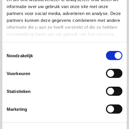
Wees erop voorbereid dat de ervaringen en
informatie over uw gebruik van onze site met onze
behoeften van nieuwe deelnemers of cliënten van
partners voor social media, adverteren en analyse. Deze
kleur ook te maken kunnen hebben met hun queer
partners kunnen deze gegevens combineren met andere
gevoelens. Als ze niet open zijn over hun
informatie die u aan ze heeft verstrekt of die ze hebben
gevoelens, ga er dan niet automatisch van uit dat
verzameld op basis van uw gebruik van hun services.
ze hetero zijn. Als ze wel open zijn over hun
gevoelens, ga dan het gesprek aan over hun
Toestemmingsselectie
behoeften op het gebied van contacten,
Noodzakelijk
ondersteuning en zorg.
Besteed in scholing en training over seksuele-,
Voorkeuren
sekse- en genderdiversiteit onder ouderen
aandacht aan ervaringen en behoeften van queer
personen van kleur
Statistieken
Voor gemeenten:
Erken de professionaliteit van organisaties en
Marketing
initiatieven voor en door queer personen van kleur.
Veel oudere queer personen van kleur hebben
ruime ervaring met de doelgroep. Verleen bij