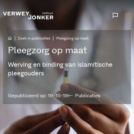
Websi
talen
|
|
Zoek in publicaties
Pleegzorg op maat
Pleegzorg op maat
Werving en binding van islamitische
pleegouders
Gepubliceerd op: 19-10-18
Publicaties