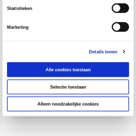
Statistieken
Hans Bellaart
Senior onderzoeker en coördinator portaal
Marketing
Kennisplatform Inclusief Samenleven
Afaf Sahraoui
Details tonen
Alle cookies toestaan
Thema's
Selectie toestaan
Diversiteit
Alleen noodzakelijke cookies
Gezondheid en zorg