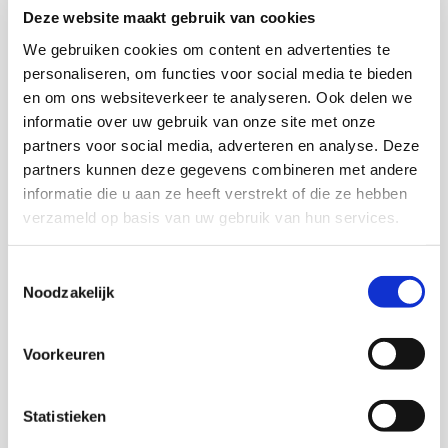
kleinschalige initiatieven kunnen aan landelijke
Deze website maakt gebruik van cookies
partijen laten zien dat zij verantwoordelijkheid nemen
We gebruiken cookies om content en advertenties te
voor mensen met complexe ondersteuningsbehoeften.
personaliseren, om functies voor social media te bieden
Het Platform Werk Inclusief Beperking als geheel wil
en om ons websiteverkeer te analyseren. Ook delen we
daarom een rol blijven spelen bij het over het voetlicht
informatie over uw gebruik van onze site met onze
brengen van de mogelijkheden voor werk voor de
partners voor social media, adverteren en analyse. Deze
mensen met psychische kwetsbaarheden of een
partners kunnen deze gegevens combineren met andere
verstandelijke beperking.
informatie die u aan ze heeft verstrekt of die ze hebben
verzameld op basis van uw gebruik van hun services.
Download publicatie
Toestemmingsselectie
Noodzakelijk
Voorkeuren
Onderzoekers
Statistieken