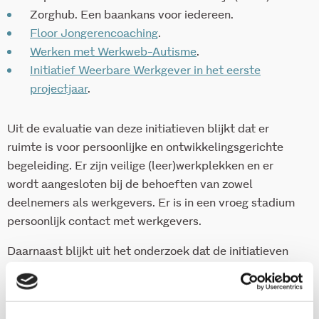
Zorghub. Een baankans voor iedereen.
Floor Jongerencoaching
.
Werken met Werkweb-Autisme
.
Initiatief Weerbare Werkgever in het eerste
projectjaar
.
Uit de evaluatie van deze initiatieven blijkt dat er
ruimte is voor persoonlijke en ontwikkelingsgerichte
begeleiding. Er zijn veilige (leer)werkplekken en er
wordt aangesloten bij de behoeften van zowel
deelnemers als werkgevers. Er is in een vroeg stadium
persoonlijk contact met werkgevers.
Daarnaast blijkt uit het onderzoek dat de initiatieven
een belangrijke brugfunctie vervullen tussen
deelnemers, werkgevers, gemeenten, UWV en andere
partners om duurzame matches mogelijk te maken. De